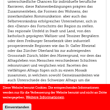
unterschiedliche Chancen für individuelle berufliche
Karrieren; diese Rahmenbedingungen prägten das
Zusammenleben, die Formen des Wohnens, der
innerfamilialen Kommunikation ­ aber auch das
Selbstverständnis erfolgreicher Unternehmer, sich in
den «Dienst» des Fortschritts der Region zu stellen.
Das regionale Umfeld in Stadt und Land, von den
katholisch geprägten Walliser und Tessiner Bergtälern
oder dem Freiburger Sensebezirk über industriell
prosperierende Regionen wie das St. Galler Rheintal
oder das Zürcher Oberland bis zur aufsteigenden
Grossstadt Zürich, bildet den Hintergrund, vor dem das
Alltagsleben von Menschen verschiedener Schichten
rekonstruiert und verglichen wird. Facetten des
vielfältigen Alltags fügen sich zu einem Mosaik
zusammen, in welchem sowohl Gemeinsamkeiten wie
auch Unterschiede des Schweizer Alltags um die
Jahrhundertwende sichtbar werden.
Diese Website benutzt Cookies. Die entsprechenden Informationen
werden nur für die Verbesserung der Website benutzt und nicht an Dritte
AUTOR/IN
Weitere Informationen
weitergegeben.
IN DEN MEDIEN
Einverstanden