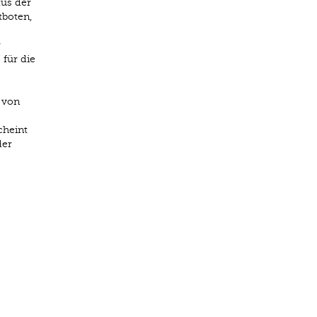
us der
tboten,
r
für die
 von
cheint
der