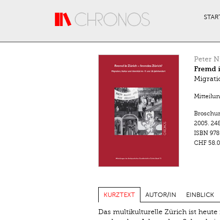
Direkt zum Inhalt
STAR
Peter N
Fremd i
Migrati
Mitteilu
Broschu
2005.
248
ISBN
978
CHF 58.0
KURZTEXT
AUTOR/IN
EINBLICK
Das multikulturelle Zürich ist heute