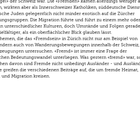
gel» der Schweiz war. Die «Fremden» kamen allerdings weniger a
, wirkten aber als Innerschweizer Katholiken, süddeutsche Diens
sche Juden gelegentlich nicht minder exotisch auf die Zürcher
ungsgruppen. Die Migration führte und führt zu einem mehr ode
n unterschiedlicher Kulturen, doch Umstände und Folgen gerade 
elfältiger, als ein oberflächlicher Blick glauben lässt.
hemen, die das «Fremdsein» in Zürich nicht nur am Beispiel von
ondern auch von Wanderungsbewegungen innerhalb der Schweiz,
rzeugungen untersuchen. «Fremd» ist immer eine Frage der
en Bedeutungswandel unterliegen. Was gestern «fremd» war, s
sehen davon sind Fremde nicht unbedingt Ausländer - und Auslän
 greifen die verschiedenen Beiträge auf, die um fremde Heimat,
k und Migration kreisen.