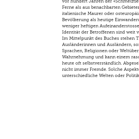
vor hundert Jahren der «Schmelztie
Ferne als aus benachbarten Gebieten
italienische Maurer oder osteuropäi
Bevölkerung als heutige Einwander
weniger heftigen Aufeinanderstosse
Identität der Betroffenen sind weit vi
Im Mittelpunkt des Buches stehen T
Ausländerinnen und Ausländern, s
Sprachen, Religionen oder Weltübe
Wahrnehmung und kann einem rasch
heute oft selbstverständlich. Abge
nicht immer Fremde. Solche Aspekte
unterschiedliche Welten oder Politi