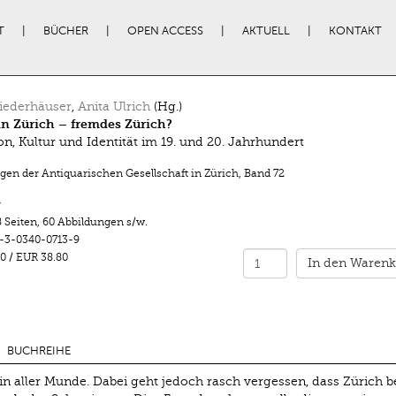
T
BÜCHER
OPEN ACCESS
AKTUELL
KONTAKT
iederhäuser
,
Anita Ulrich
(Hg.)
n Zürich – fremdes Zürich?
on, Kultur und Identität im 19. und 20. Jahrhundert
ngen der Antiquarischen Gesellschaft in Zürich
,
Band 72
r
 Seiten
,
60 Abbildungen s/w.
-3-0340-0713-9
0
/
EUR 38.80
In den Warenk
BUCHREIHE
 in aller Munde. Dabei geht jedoch rasch vergessen, dass Zürich b