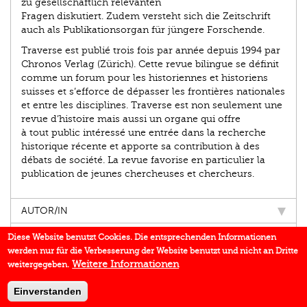
zu gesellschaftlich relevanten
Fragen diskutiert. Zudem versteht sich die Zeitschrift
auch als Publikationsorgan für jüngere Forschende.
Traverse est publié trois fois par année depuis 1994 par
Chronos Verlag (Zürich). Cette revue bilingue se définit
comme un forum pour les historiennes et historiens
suisses et s’efforce de dépasser les frontières nationales
et entre les disciplines. Traverse est non seulement une
revue d’histoire mais aussi un organe qui offre
à tout public intéressé une entrée dans la recherche
historique récente et apporte sa contribution à des
débats de société. La revue favorise en particulier la
publication de jeunes chercheuses et chercheurs.
AUTOR/IN
EINBLICK
Diese Website benutzt Cookies. Die entsprechenden Informationen
werden nur für die Verbesserung der Website benutzt und nicht an Dritte
BUCHREIHE
Weitere Informationen
weitergegeben.
DOWNLOADS
Einverstanden