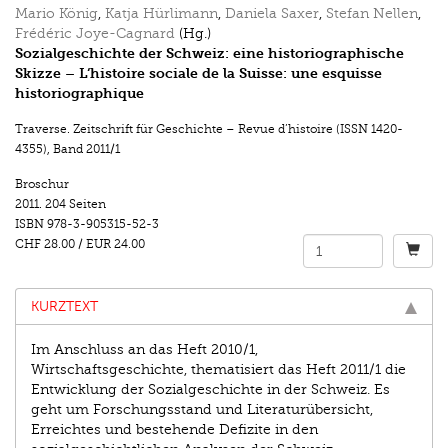
Mario König
,
Katja Hürlimann
,
Daniela Saxer
,
Stefan Nellen
,
Frédéric Joye-Cagnard
(Hg.)
Sozialgeschichte der Schweiz: eine historiographische
Skizze – L‘histoire sociale de la Suisse: une esquisse
historiographique
Traverse. Zeitschrift für Geschichte – Revue d’histoire (ISSN 1420-
4355)
,
Band 2011/1
Broschur
2011.
204 Seiten
ISBN
978-3-905315-52-3
CHF 28.00
/
EUR 24.00
KURZTEXT
Im Anschluss an das Heft 2010/1,
Wirtschaftsgeschichte, thematisiert das Heft 2011/1 die
Entwicklung der Sozialgeschichte in der Schweiz. Es
geht um Forschungsstand und Literaturübersicht,
Erreichtes und bestehende Defizite in den