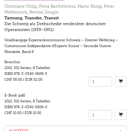
Christiane Uhlig
,
Petra Barthelmess
,
Mario König
,
Peter
Pfaffenroth
,
Bettina Zeugin
Tarnung, Transfer, Transit
Die Schweiz als Drehscheibe verdeckter deutscher
Operationen (1939–1952)
Unabhängige Expertenkommission Schweiz – Zweiter Weltkrieg –
Commission Indépendante d'Experts Suisse – Seconde Guerre
Mondiale
,
Band 9
Broschur
2001.
501 Seiten
,
8 Tabellen
ISBN
978-3-0340-0609-5
CHF 58.00
/
EUR 52.00
E-Book (pdf)
2021.
501 Seiten
,
8 Tabellen
ISBN
978-3-0340-5609-0
CHF 10.00
/
EUR 10.00