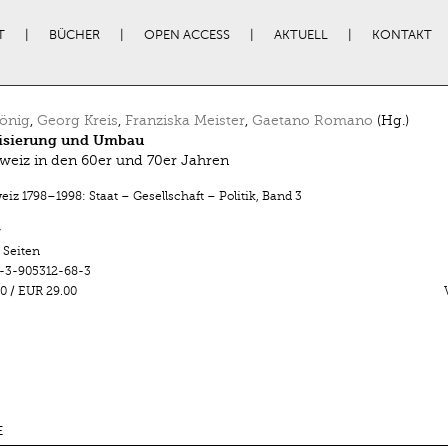
T
BÜCHER
OPEN ACCESS
AKTUELL
KONTAKT
önig
,
Georg Kreis
,
Franziska Meister
,
Gaetano Romano
(Hg.)
sierung und Umbau
weiz in den 60er und 70er Jahren
iz 1798–1998: Staat – Gesellschaft – Politik
,
Band 3
r
 Seiten
-3-905312-68-3
0
/
EUR 29.00
E