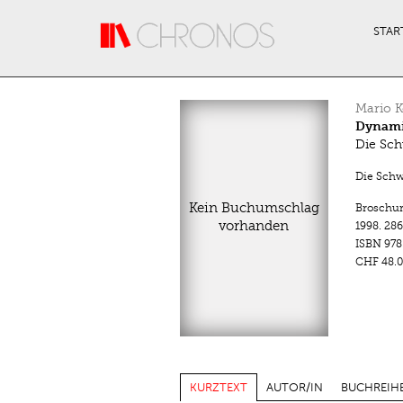
Direkt zum Inhalt
STAR
Mario K
Dynami
Die Sch
Die Schwe
Kein Buchumschlag
Broschu
vorhanden
1998.
286
ISBN
978
CHF 48.0
KURZTEXT
AUTOR/IN
BUCHREIH