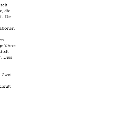
seit
e, die
t. Die
ationen
en
geführte
chaft
. Dies
. Zwei
chnitt