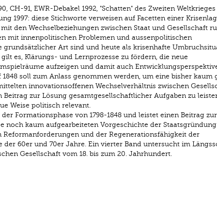
90, CH-91, EWR-Debakel 1992, "Schatten" des Zweiten Weltkrieges 
ung 1997: diese Stichworte verweisen auf Facetten einer Krisenlag
 mit den Wechselbeziehungen zwischen Staat und Gesellschaft ruf
ren mit innenpolitischen Problemen und aussenpolitischen
e grundsätzlicher Art sind und heute als krisenhafte Umbruchsitu
 gilt es, Klärungs- und Lernprozesse zu fördern, die neue
mspielräume aufzeigen und damit auch Entwicklungsperspektiv
uf 1848 soll zum Anlass genommen werden, um eine bisher kaum 
mittelten innovationsoffenen Wechselverhältnis zwischen Gesells
 Beitrag zur Lösung gesamtgesellschaftlicher Aufgaben zu leisten
e Weise politisch relevant.
 der Formationsphase von 1798-1848 und leistet einen Beitrag zur
se noch kaum aufgearbeiteten Vorgeschichte der Staatsgründung
en Reformanforderungen und der Regenerationsfähigkeit der
e der 60er und 70er Jahre. Ein vierter Band untersucht im Längss
schen Gesellschaft vom 18. bis zum 20. Jahrhundert.