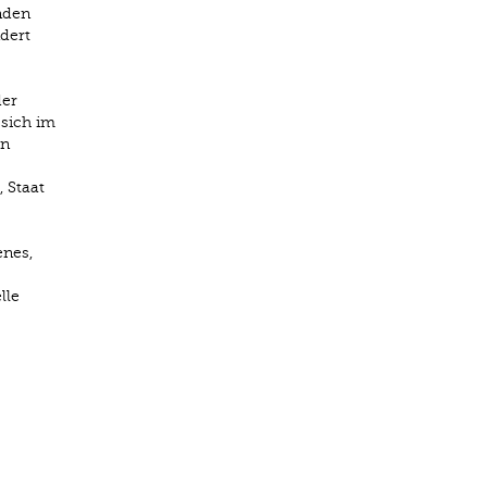
nden
dert
der
 sich im
in
 Staat
enes,
lle