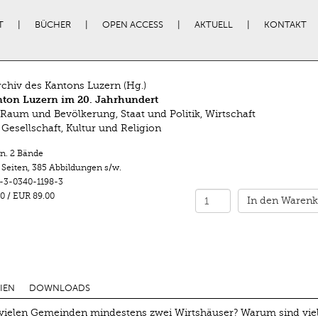
T
BÜCHER
OPEN ACCESS
AKTUELL
KONTAKT
rchiv des Kantons Luzern (Hg.)
nton Luzern im 20. Jahrhundert
 Raum und Bevölkerung, Staat und Politik, Wirtschaft
 Gesellschaft, Kultur und Religion
n. 2 Bände
 Seiten
,
385 Abbildungen s/w.
-3-0340-1198-3
0
/
EUR 89.00
In den Warenk
IEN
DOWNLOADS
 vielen Gemeinden mindestens zwei Wirtshäuser? Warum sind vie