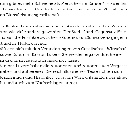
arum gibt es mehr Schweine als Menschen im Kanton? In zwei Bä
 die wechselvolle Geschichte des Kantons Luzern im 20. Jahrhun
 Dienstleistungsgesellschaft.
der Kanton Luzern stark verändert. Aus dem katholischen Vorort 
nton wie viele andere geworden. Der Stadt-Land-Gegensatz löste
nd auf, die Konflikte zwischen «Roten» und «Schwarzen» gingen 
litischer Haltungen auf.
ftigen sich mit den Veränderungen von Gesellschaft, Wirtschaft,
sowie Kultur im Kanton Luzern. Sie werden ergänzt durch eine
dern und einen zusammenfassenden Essay.
 Kantons Luzern haben die Autorinnen und Autoren auch Vergess
ben und aufbereitet. Die reich illustrierten Texte richten sich
orikerinnen und Historiker. So ist ein Werk entstanden, das aktue
zählt und auch zum Nachschlagen anregt.