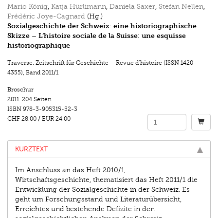
Mario König
,
Katja Hürlimann
,
Daniela Saxer
,
Stefan Nellen
,
Frédéric Joye-Cagnard
(Hg.)
Sozialgeschichte der Schweiz: eine historiographische
Skizze – L‘histoire sociale de la Suisse: une esquisse
historiographique
Traverse. Zeitschrift für Geschichte – Revue d’histoire (ISSN 1420-
4355)
,
Band 2011/1
Broschur
2011.
204 Seiten
ISBN
978-3-905315-52-3
CHF 28.00
/
EUR 24.00
KURZTEXT
Im Anschluss an das Heft 2010/1,
Wirtschaftsgeschichte, thematisiert das Heft 2011/1 die
Entwicklung der Sozialgeschichte in der Schweiz. Es
geht um Forschungsstand und Literaturübersicht,
Erreichtes und bestehende Defizite in den