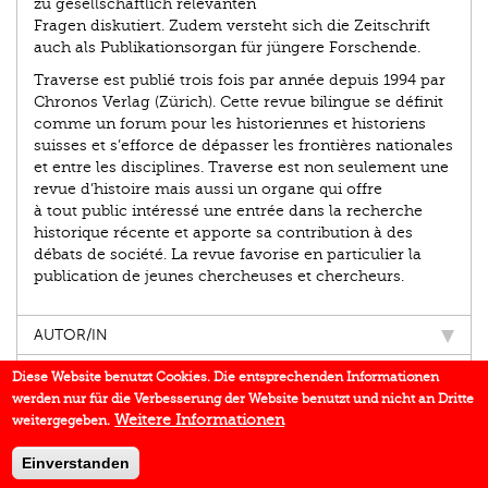
zu gesellschaftlich relevanten
Fragen diskutiert. Zudem versteht sich die Zeitschrift
auch als Publikationsorgan für jüngere Forschende.
Traverse est publié trois fois par année depuis 1994 par
Chronos Verlag (Zürich). Cette revue bilingue se définit
comme un forum pour les historiennes et historiens
suisses et s’efforce de dépasser les frontières nationales
et entre les disciplines. Traverse est non seulement une
revue d’histoire mais aussi un organe qui offre
à tout public intéressé une entrée dans la recherche
historique récente et apporte sa contribution à des
débats de société. La revue favorise en particulier la
publication de jeunes chercheuses et chercheurs.
AUTOR/IN
EINBLICK
Diese Website benutzt Cookies. Die entsprechenden Informationen
werden nur für die Verbesserung der Website benutzt und nicht an Dritte
BUCHREIHE
Weitere Informationen
weitergegeben.
DOWNLOADS
Einverstanden