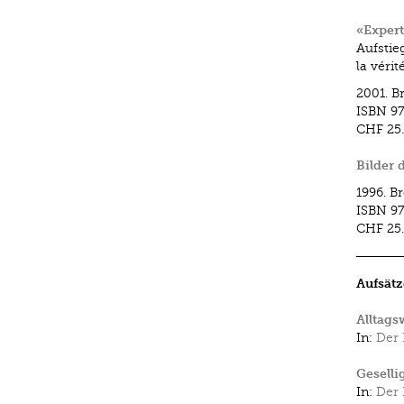
«Expert
Aufstie
la vérit
2001.
B
ISBN
97
CHF 25
Bilder 
1996.
Br
ISBN
97
CHF 25
Aufsätz
Alltags
In:
Der 
Geselli
In:
Der 