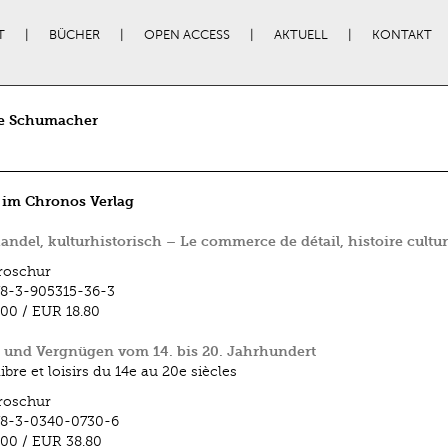
T
BÜCHER
OPEN ACCESS
AKTUELL
KONTAKT
ce Schumacher
 im Chronos Verlag
andel, kulturhistorisch – Le commerce de détail, histoire cultur
roschur
8-3-905315-36-3
.00
/
EUR 18.80
t und Vergnügen vom 14. bis 20. Jahrhundert
bre et loisirs du 14e au 20e siècles
roschur
78-3-0340-0730-6
.00
/
EUR 38.80