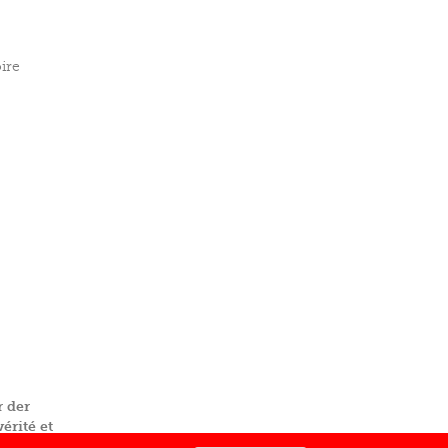
ire
r der
érité et