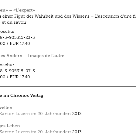
en» – «L'expert»
g einer Figur der Wahrheit und des Wissens – L'ascension d'une f
é et du savoir
roschur
8-3-905315-23-3
.00
/
EUR 17.40
des Andern – Images de l'autre
oschur
8-3-905315-07-3
.00
/
EUR 17.40
e im Chronos Verlag
welten
Kanton Luzern im 20. Jahrhundert
2013.
ges Leben
Kanton Luzern im 20. Jahrhundert
2013.