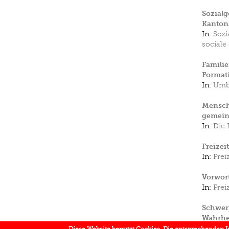
Sozialg
Kanton
In:
Sozi
sociale
Familie
Formati
In:
Umbr
Mensche
gemeinn
In:
Die 
Freizei
In:
Frei
Vorwort
In:
Frei
Schwerp
Wahrhei
du savo