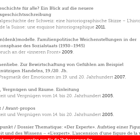
eschichte für alle? Ein Blick auf die neuere
sgeschichtsschreibung
algeschichte der Schweiz: eine historiographische Skizze – L‘histo
 de la Suisse: une esquisse historiographique
2011.
n(denk)modelle. Familienpolitische Weichenstellungen in der
onsphase des Sozialstaats (1930–1945)
uch an der «inneren Front»
2009.
nliebe. Zur Bewirtschaftung von Gefühlen am Beispiel
ützigen Handelns, 19./20. Jh.
Pragmatik der Emotionen im 19. und 20. Jahrhundert
2007.
t, Vergnügen und Räume. Einleitung
zeit und Vergnügen vom 14. bis 20. Jahrhundert
2005.
 / Avant-propos
zeit und Vergnügen vom 14. bis 20. Jahrhundert
2005.
unkt / Dossier Thematique: «Der Experte». Aufstieg einer Figu
t und des Wissens – «L'expert». L'ascension d'une figure de la v
ir