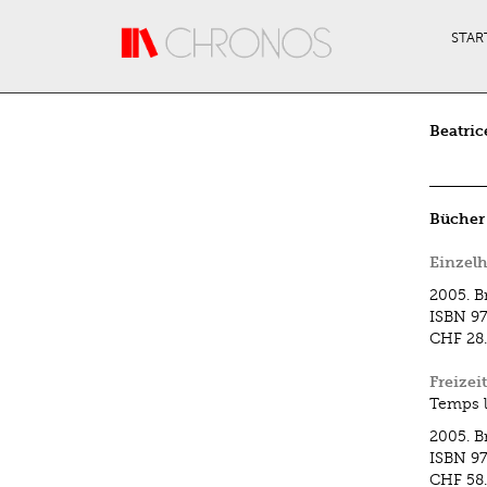
Direkt zum Inhalt
STAR
Beatri
Bücher
Einzelh
2005.
B
ISBN
97
CHF 28
Freizei
Temps li
2005.
B
ISBN
9
CHF 58