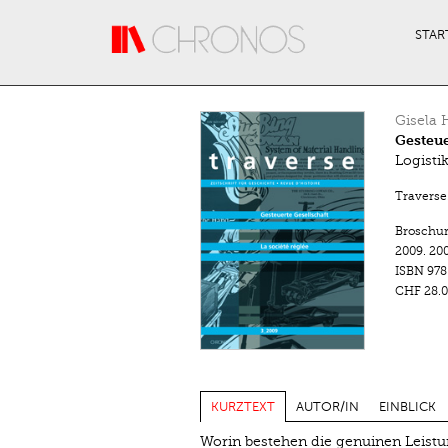
Direkt zum Inhalt
STAR
Gisela 
Gesteue
Logisti
Traverse.
Broschu
2009.
200
ISBN
978
CHF 28.0
KURZTEXT
AUTOR/IN
EINBLICK
Worin bestehen die genuinen Leistun