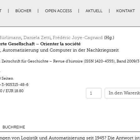
T
BÜCHER
OPEN ACCESS
AKTUELL
KONTAKT
Hürlimann
,
Daniela Zetti
,
Frédéric Joye-Cagnard
(Hg.)
rte Gesellschaft – Orienter la société
k, Automatisierung und Computer in der Nachkriegszeit
 Zeitschrift für Geschichte – Revue d’histoire (ISSN 1420-4355)
,
Band 2009/3
r
 Seiten
-3-905315-48-6
0
/
EUR 18.80
In den Warenk
BUCHREIHE
gen von Logistik und Automatisierung seit 1945? Die Antwort ist