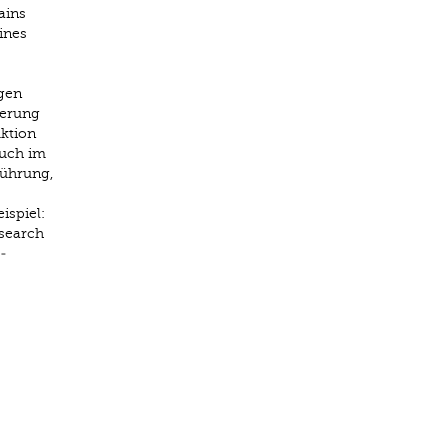
ains
ines
gen
ierung
uktion
auch im
führung,
ispiel:
search
­