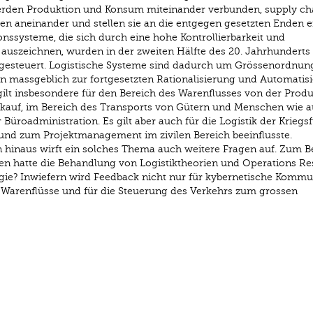
werden Produktion und Konsum miteinander verbunden, supply ch
 aneinander und stellen sie an die entgegen gesetzten Enden e
ionssysteme, die sich durch eine hohe Kontrollierbarkeit und
n auszeichnen, wurden in der zweiten Hälfte des 20. Jahrhunderts
gesteuert. Logistische Systeme sind dadurch um Grössenordnun
 massgeblich zur fortgesetzten Rationalisierung und Automatis
gilt insbesondere für den Bereich des Warenflusses von der Prod
rkauf, im Bereich des Transports von Gütern und Menschen wie 
Büroadministration. Es gilt aber auch für die Logistik der Kriegs
 und zum Projektmanagement im zivilen Bereich beeinflusste.
 hinaus wirft ein solches Thema auch weitere Fragen auf. Zum Be
en hatte die Behandlung von Logistiktheorien und Operations Re
ogie? Inwiefern wird Feedback nicht nur für kybernetische Kommu
 Warenflüsse und für die Steuerung des Verkehrs zum grossen