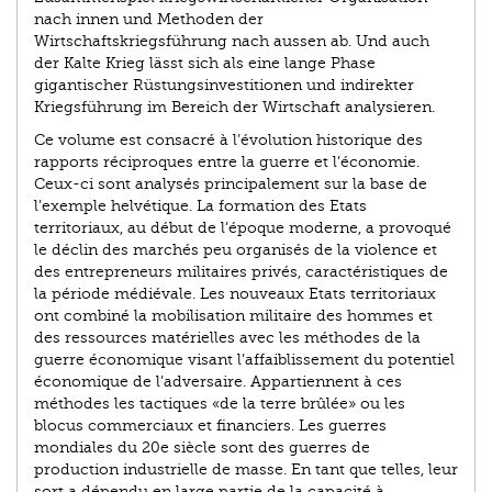
nach innen und Methoden der
Wirtschaftskriegsführung nach aussen ab. Und auch
der Kalte Krieg lässt sich als eine lange Phase
gigantischer Rüstungsinvestitionen und indirekter
Kriegsführung im Bereich der Wirtschaft analysieren.
Ce volume est consacré à l’évolution historique des
rapports réciproques entre la guerre et l’économie.
Ceux-ci sont analysés principalement sur la base de
l’exemple helvétique. La formation des Etats
territoriaux, au début de l’époque moderne, a provoqué
le déclin des marchés peu organisés de la violence et
des entrepreneurs militaires privés, caractéristiques de
la période médiévale. Les nouveaux Etats territoriaux
ont combiné la mobilisation militaire des hommes et
des ressources matérielles avec les méthodes de la
guerre économique visant l’affaiblissement du potentiel
économique de l’adversaire. Appartiennent à ces
méthodes les tactiques «de la terre brûlée» ou les
blocus commerciaux et financiers. Les guerres
mondiales du 20e siècle sont des guerres de
production industrielle de masse. En tant que telles, leur
sort a dépendu en large partie de la capacité à