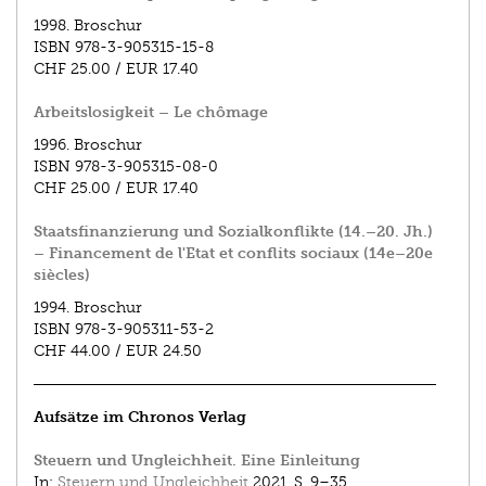
1998.
Broschur
ISBN
978-3-905315-15-8
CHF 25.00
/
EUR 17.40
Arbeitslosigkeit – Le chômage
1996.
Broschur
ISBN
978-3-905315-08-0
CHF 25.00
/
EUR 17.40
Staatsfinanzierung und Sozialkonflikte (14.–20. Jh.)
– Financement de l'Etat et conflits sociaux (14e–20e
siècles)
1994.
Broschur
ISBN
978-3-905311-53-2
CHF 44.00
/
EUR 24.50
Aufsätze im Chronos Verlag
Steuern und Ungleichheit. Eine Einleitung
In:
Steuern und Ungleichheit
2021.
S. 9–35