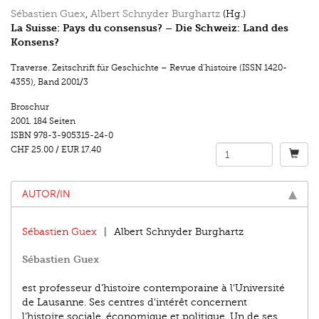
Sébastien Guex
,
Albert Schnyder Burghartz
(Hg.)
La Suisse: Pays du consensus? – Die Schweiz: Land des
Konsens?
Traverse. Zeitschrift für Geschichte – Revue d’histoire (ISSN 1420-
4355)
,
Band 2001/3
Broschur
2001.
184 Seiten
ISBN
978-3-905315-24-0
CHF 25.00
/
EUR 17.40
AUTOR/IN
Sébastien Guex
Albert Schnyder Burghartz
Sébastien Guex
est professeur d’histoire contemporaine à l’Université
de Lausanne. Ses centres d’intérêt concernent
l’histoire sociale, économique et politique. Un de ses