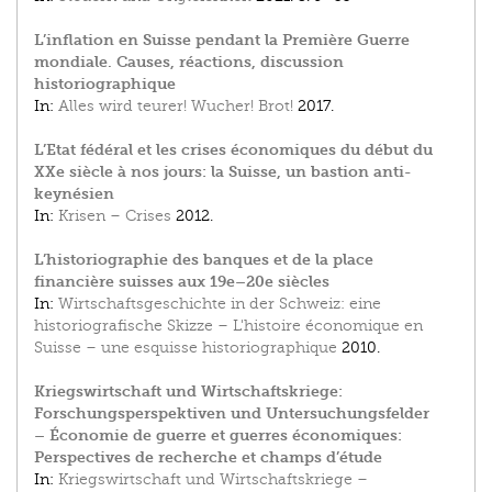
L’inflation en Suisse pendant la Première Guerre
mondiale. Causes, réactions, discussion
historiographique
In:
Alles wird teurer! Wucher! Brot!
2017.
L’Etat fédéral et les crises économiques du début du
XXe siècle à nos jours: la Suisse, un bastion anti-
keynésien
In:
Krisen – Crises
2012.
L’historiographie des banques et de la place
financière suisses aux 19e–20e siècles
In:
Wirtschaftsgeschichte in der Schweiz: eine
historiografische Skizze – L'histoire économique en
Suisse – une esquisse historiographique
2010.
Kriegswirtschaft und Wirtschaftskriege:
Forschungsperspektiven und Untersuchungsfelder
– Économie de guerre et guerres économiques:
Perspectives de recherche et champs d’étude
In:
Kriegswirtschaft und Wirtschaftskriege –