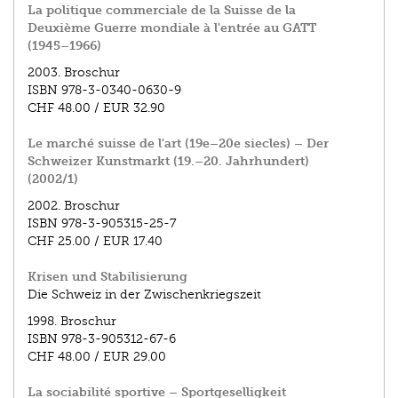
La politique commerciale de la Suisse de la
Deuxième Guerre mondiale à l'entrée au GATT
(1945–1966)
2003.
Broschur
ISBN
978-3-0340-0630-9
CHF 48.00
/
EUR 32.90
Le marché suisse de l'art (19e–20e siecles) – Der
Schweizer Kunstmarkt (19.–20. Jahrhundert)
(2002/1)
2002.
Broschur
ISBN
978-3-905315-25-7
CHF 25.00
/
EUR 17.40
Krisen und Stabilisierung
Die Schweiz in der Zwischenkriegszeit
1998.
Broschur
ISBN
978-3-905312-67-6
CHF 48.00
/
EUR 29.00
La sociabilité sportive – Sportgeselligkeit