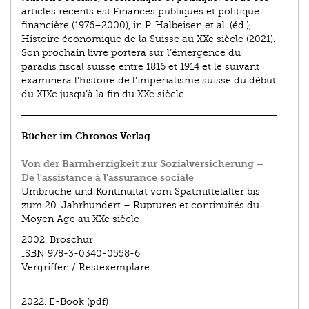
articles récents est Finances publiques et politique
financière (1976–2000), in P. Halbeisen et al. (éd.),
Histoire économique de la Suisse au XXe siècle (2021).
Son prochain livre portera sur l’émergence du
paradis fiscal suisse entre 1816 et 1914 et le suivant
examinera l’histoire de l’impérialisme suisse du début
du XIXe jusqu’à la fin du XXe siècle.
Bücher im Chronos Verlag
Von der Barmherzigkeit zur Sozialversicherung –
De l'assistance à l'assurance sociale
Umbrüche und Kontinuität vom Spätmittelalter bis
zum 20. Jahrhundert – Ruptures et continuités du
Moyen Age au XXe siècle
2002.
Broschur
ISBN
978-3-0340-0558-6
Vergriffen / Restexemplare
2022.
E-Book (pdf)