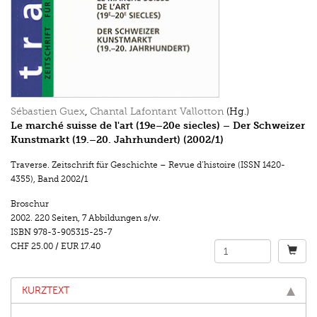
Sébastien Guex
,
Chantal Lafontant Vallotton
(Hg.)
Le marché suisse de l'art (19e–20e siecles) – Der Schweizer
Kunstmarkt (19.–20. Jahrhundert) (2002/1)
Traverse. Zeitschrift für Geschichte – Revue d’histoire (ISSN 1420-
4355)
,
Band 2002/1
Broschur
2002.
220 Seiten
,
7 Abbildungen s/w.
ISBN
978-3-905315-25-7
CHF 25.00
/
EUR 17.40
KURZTEXT