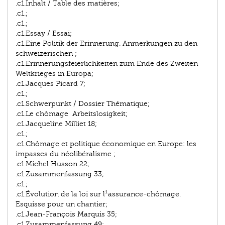
.c1.Inhalt / Table des matières;
.c1.;
.c1.;
.c1.Essay / Essai;
.c1.Eine Politik der Erinnerung. Anmerkungen zu den
schweizerischen ;
.c1.Erinnerungsfeierlichkeiten zum Ende des Zweiten
Weltkrieges in Europa;
.c1.Jacques Picard 7;
.c1.;
.c1.Schwerpunkt / Dossier Thématique;
.c1.Le chômage ­ Arbeitslosigkeit;
.c1.Jacqueline Milliet 18;
.c1.;
.c1.Chômage et politique économique en Europe: les
impasses du néolibéralisme ;
.c1.Michel Husson 22;
.c1.Zusammenfassung 33;
.c1.;
.c1.Évolution de la loi sur l¹assurance-chômage.
Esquisse pour un chantier;
.c1.Jean-François Marquis 35;
.c1.Zusammenfassung 49;