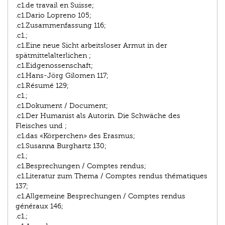
.c1.de travail en Suisse;
.c1.Dario Lopreno 105;
.c1.Zusammenfassung 116;
.c1.;
.c1.Eine neue Sicht arbeitsloser Armut in der
spätmittelalterlichen ;
.c1.Eidgenossenschaft;
.c1.Hans-Jörg Gilomen 117;
.c1.Résumé 129;
.c1.;
.c1.Dokument / Document;
.c1.Der Humanist als Autorin. Die Schwäche des
Fleisches und ;
.c1.das «Körperchen» des Erasmus;
.c1.Susanna Burghartz 130;
.c1.;
.c1.Besprechungen / Comptes rendus;
.c1.Literatur zum Thema / Comptes rendus thématiques
137;
.c1.Allgemeine Besprechungen / Comptes rendus
généraux 146;
.c1.;