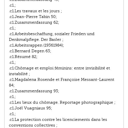
.c1.;
.c1.Les travaux et les jours ;
.c1.Jean-Pierre Tabin 50;
.c1.Zusammenfassung 62;
.c1.;
.c1.Arbeitsbeschaffung, sozialer Frieden und
Denkmalpflege. Der Basler ;
.c1.Arbeitsrappen (1936­1984);
.c1.Bernard Degen 63;
.c1.Résumé 82;
.c1.;
.c1.Chômage et emploi féminins: entre invisibilité et
instabilité ;
.c1.Magdalena Rosende et Françoise Messant-Laurent
84;
.c1.Zusammenfassung 93;
.c1.;
.c1.Les lieux du chômage. Reportage photographique ;
.c1.Joël Vuagniaux 95;
.c1.;
.c1.La protection contre les licenciements dans les
conventions collectives ;