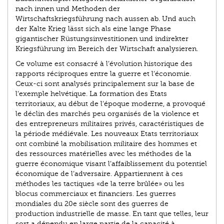
nach innen und Methoden der
Wirtschaftskriegsführung nach aussen ab. Und auch
der Kalte Krieg lässt sich als eine lange Phase
gigantischer Rüstungsinvestitionen und indirekter
Kriegsführung im Bereich der Wirtschaft analysieren.
Ce volume est consacré à l’évolution historique des
rapports réciproques entre la guerre et l’économie.
Ceux-ci sont analysés principalement sur la base de
l’exemple helvétique. La formation des Etats
territoriaux, au début de l’époque moderne, a provoqué
le déclin des marchés peu organisés de la violence et
des entrepreneurs militaires privés, caractéristiques de
la période médiévale. Les nouveaux Etats territoriaux
ont combiné la mobilisation militaire des hommes et
des ressources matérielles avec les méthodes de la
guerre économique visant l’affaiblissement du potentiel
économique de l’adversaire. Appartiennent à ces
méthodes les tactiques «de la terre brûlée» ou les
blocus commerciaux et financiers. Les guerres
mondiales du 20e siècle sont des guerres de
production industrielle de masse. En tant que telles, leur
sort a dépendu en large partie de la capacité à