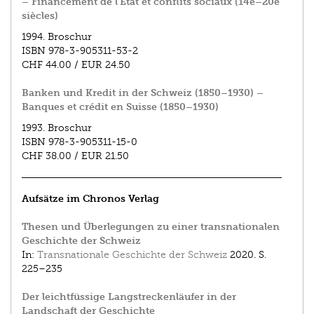
– Financement de l'Etat et conflits sociaux (14e–20e
siècles)
1994.
Broschur
ISBN
978-3-905311-53-2
CHF 44.00
/
EUR 24.50
Banken und Kredit in der Schweiz (1850–1930) –
Banques et crédit en Suisse (1850–1930)
1993.
Broschur
ISBN
978-3-905311-15-0
CHF 38.00
/
EUR 21.50
Aufsätze im Chronos Verlag
Thesen und Überlegungen zu einer transnationalen
Geschichte der Schweiz
In:
Transnationale Geschichte der Schweiz
2020.
S.
225–235
Der leichtfüssige Langstreckenläufer in der
Landschaft der Geschichte