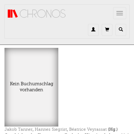
Direkt zum Inhalt
Toggle
navigat
Kein Buchumschlag
vorhanden
Jakob Tanner
,
Hannes Siegrist
,
Béatrice Veyrassat
(Hg.)