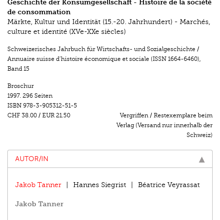
Geschichte der Konsumgesellschaft - Histoire de la société
de consommation
Märkte, Kultur und Identität (15.-20. Jahrhundert) - Marchés,
culture et identité (XVe-XXe siècles)
Schweizerisches Jahrbuch für Wirtschafts- und Sozialgeschichte /
Annuaire suisse d’histoire économique et sociale (ISSN 1664-6460)
,
Band 15
Broschur
1997.
296 Seiten
ISBN
978-3-905312-51-5
CHF 38.00
/
EUR 21.50
Vergriffen / Restexemplare beim
Verlag (Versand nur innerhalb der
Schweiz)
AUTOR/IN
Jakob Tanner
Hannes Siegrist
Béatrice Veyrassat
Jakob Tanner