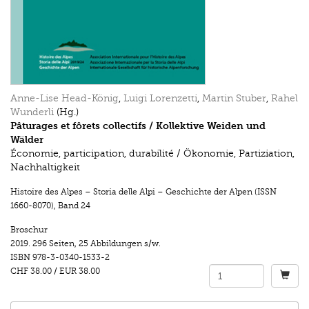
Anne-Lise Head-König
,
Luigi Lorenzetti
,
Martin Stuber
,
Rahel
Wunderli
(Hg.)
Pâturages et fôrets collectifs / Kollektive Weiden und
Wälder
Économie, participation, durabilité / Ökonomie, Partiziation,
Nachhaltigkeit
Histoire des Alpes – Storia delle Alpi – Geschichte der Alpen (ISSN
1660-8070)
,
Band 24
Broschur
2019.
296 Seiten
,
25 Abbildungen s/w.
ISBN
978-3-0340-1533-2
CHF 38.00
/
EUR 38.00