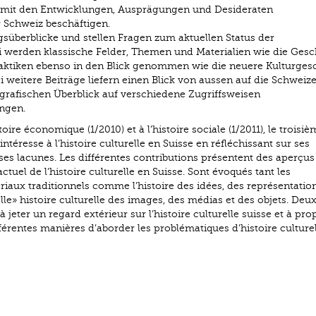
2 mit den Entwicklungen, Ausprägungen und Desideraten
r Schweiz beschäftigen.
süberblicke und stellen Fragen zum aktuellen Status der
i werden klassische Felder, Themen und Materialien wie die Gesc
raktiken ebenso in den Blick genommen wie die neuere Kultur­ges
 weitere Beiträge liefern einen Blick von aussen auf die Schweize
grafischen Überblick auf verschiedene Zugriffsweisen
ngen.
ire économique (1/2010) et à l’histoire sociale (1/2011), le troisiè
téresse à l’histoire culturelle en Suisse en réfléchissant sur ses
s lacunes. Les différentes contributions présentent des aperçus 
ctuel de l’histoire culturelle en Suisse. Sont évoqués tant les
iaux traditionnels comme l’histoire des idées, des représentation
le» histoire culturelle des images, des médias et des objets. Deu
à jeter un regard extérieur sur l’histoire culturelle suisse et à pro
érentes manières d’aborder les problématiques d’histoire culturel