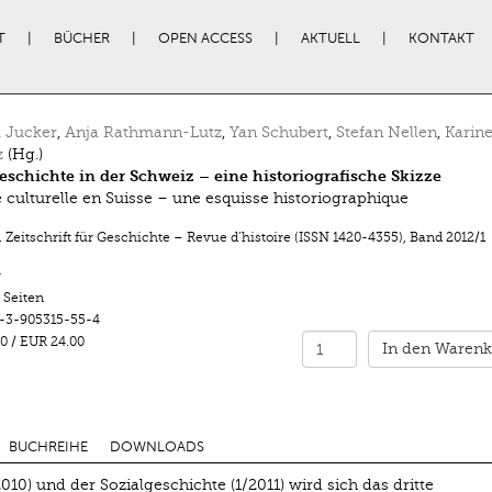
T
BÜCHER
OPEN ACCESS
AKTUELL
KONTAKT
 Jucker
,
Anja Rathmann-Lutz
,
Yan Schubert
,
Stefan Nellen
,
Karin
z
(Hg.)
eschichte in der Schweiz – eine historiografische Skizze
e culturelle en Suisse – une esquisse historiographique
 Zeitschrift für Geschichte – Revue d’histoire (ISSN 1420-4355)
,
Band 2012/1
r
 Seiten
-3-905315-55-4
0
/
EUR 24.00
In den Warenk
BUCHREIHE
DOWNLOADS
10) und der Sozialgeschichte (1/2011) wird sich das dritte