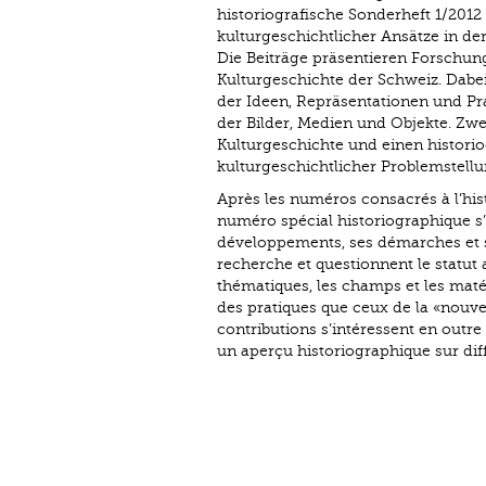
historiografische Sonderheft 1/201
kulturgeschichtlicher Ansätze in de
Die Beiträge präsentieren Forschung
Kulturgeschichte der Schweiz. Dabe
der Ideen, Repräsenta­tionen und P
der Bilder, Medien und Objekte. Zwei
Kulturgeschichte und einen historio
kulturgeschichtlicher Problemstellu
Après les numéros consacrés à l’histo
numéro spécial historiographique s’in
développements, ses démarches et se
recherche et questionnent le statut a
thématiques, les champs et les matér
des pratiques que ceux de la «nouvel
contributions s’intéressent en outre 
un aperçu historiographique sur diff