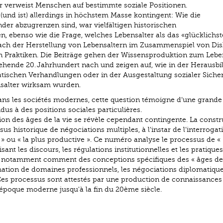
r verweist Menschen auf bestimmte soziale Positionen.
und ist) allerdings in höchstem Masse kontingent: Wie die
er abzugrenzen sind, war vielfältigen historischen
 ebenso wie die Frage, welches Lebensalter als das «glücklichst
 nach der Herstellung von Lebensaltern im Zusammenspiel von Dis
len Praktiken. Die Beiträge gehen der Wissensproduktion zum Lebe
gehende 20. Jahrhundert nach und zeigen auf, wie in der Herausb
matischen Verhandlungen oder in der Ausgestaltung sozialer Sicher
nsalter wirksam wurden.
ans les sociétés modernes, cette question témoigne d’une grande
vidus à des positions sociales particulières.
ion des âges de la vie se révèle cependant contingente. La constr
us historique de négociations multiples, à l’instar de l’interrogat
e » ou « la plus productive ». Ce numéro analyse le processus de «
nt les discours, les régulations institutionnelles et les pratiques
ent notamment comment des conceptions spécifiques des « âges de 
mation de domaines professionnels, les négociations diplomatiqu
. Ces processus sont attestés par une production de connaissances
l'époque moderne jusqu'à la fin du 20ème siècle.