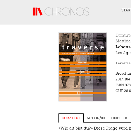
Direkt zum Inhalt
STAR
Domini
Matthia
Lebensa
Les âges
Traverse.
Broschu
2017.
184
ISBN
978
CHF 28.0
KURZTEXT
AUTOR/IN
EINBLICK
«Wie alt bist du?» Diese Frage wird 