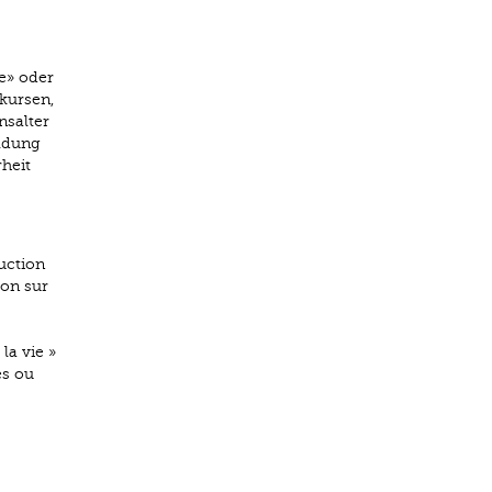
e» oder
kursen,
nsalter
ildung
heit
uction
ion sur
la vie »
es ou