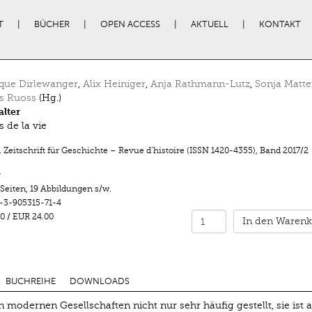
T
BÜCHER
OPEN ACCESS
AKTUELL
KONTAKT
que Dirlewanger
,
Alix Heiniger
,
Anja Rathmann-Lutz
,
Sonja Matte
s Ruoss
(Hg.)
lter
 de la vie
 Zeitschrift für Geschichte – Revue d’histoire (ISSN 1420-4355)
,
Band 2017/2
r
 Seiten
,
19 Abbildungen s/w.
-3-905315-71-4
0
/
EUR 24.00
In den Warenk
BUCHREIHE
DOWNLOADS
in modernen Gesellschaften nicht nur sehr häufig gestellt, sie ist 