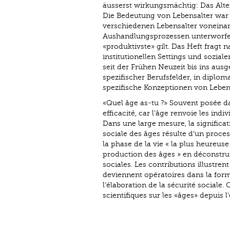
äusserst wirkungsmächtig: Das Alte
Die Bedeutung von Lebensalter war (
verschiedenen Lebensalter voneinand
Aushandlungsprozessen unterworfen,
«produktivste» gilt. Das Heft fragt
institutionellen Settings und sozia
seit der Frühen Neuzeit bis ins aus
spezifischer Berufsfelder, in diplo
spezifische Konzeptionen von Lebe
«Quel âge as-tu ?» Souvent posée d
efficacité, car l’âge renvoie les indi
Dans une large mesure, la significat
sociale des âges résulte d’un process
la phase de la vie « la plus heureus
production des âges » en déconstruisa
sociales. Les contributions illustr
deviennent opératoires dans la for
l’élaboration de la sécurité sociale
scientifiques sur les «âges» depuis 