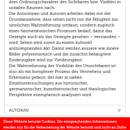
dem Ordnungscharakter des Sichtbaren bzw. Visiblen in
sozialen Räumen nach.
Die Autorinnen und Autoren arbeiten dabei mit der
Grundannahme, dass sehen nicht nur die Fähigkeit zur
sinnlichen Wahrnehmung umfasst, sondern zugleich
eines hermeneutischen Prozesses bedarf, damit das
Gezeigte auch als das Gezeigte gesehen – verstanden –
wird. Sehen wird somit zu einem kulturell
an(zu)eignenden Akt. Damit werden äussere wie innere
Bilder polysemiotisch und die zunächst behauptete
Eindeutigkeit wird zur Vieldeutigkeit.
Die Wahrnehmung der Visibilität des Unsichtbaren ist
also als ein komplexer Prozess des Verstehens und
Erkennens gefasst, der hier in sieben
Einzeluntersuchungen aus historischer,
germanistischer, kunsthistorischer und theo­logischer
Perspektive exemplarisch analysiert wird.
AUTOR/IN
EINBLICK
Diese Website benutzt Cookies. Die entsprechenden Informationen
werden nur für die Verbesserung der Website benutzt und nicht an Dritte