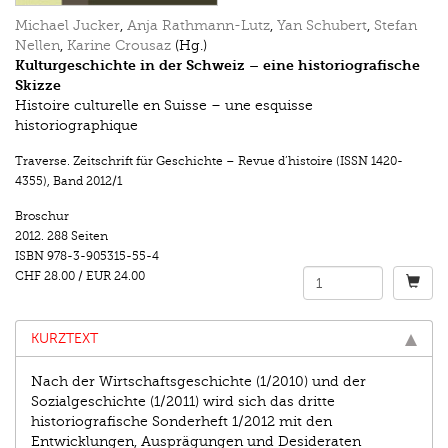
Michael Jucker
,
Anja Rathmann-Lutz
,
Yan Schubert
,
Stefan
Nellen
,
Karine Crousaz
(Hg.)
Kulturgeschichte in der Schweiz – eine historiografische
Skizze
Histoire culturelle en Suisse – une esquisse
historiographique
Traverse. Zeitschrift für Geschichte – Revue d’histoire (ISSN 1420-
4355)
,
Band 2012/1
Broschur
2012.
288 Seiten
ISBN
978-3-905315-55-4
CHF 28.00
/
EUR 24.00
KURZTEXT
Nach der Wirtschaftsgeschichte (1/2010) und der
Sozialgeschichte (1/2011) wird sich das dritte
historiografische Sonderheft 1/2012 mit den
Entwicklungen, Ausprägungen und Desideraten