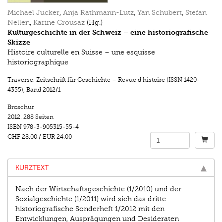
Michael Jucker
,
Anja Rathmann-Lutz
,
Yan Schubert
,
Stefan
Nellen
,
Karine Crousaz
(Hg.)
Kulturgeschichte in der Schweiz – eine historiografische
Skizze
Histoire culturelle en Suisse – une esquisse
historiographique
Traverse. Zeitschrift für Geschichte – Revue d’histoire (ISSN 1420-
4355)
,
Band 2012/1
Broschur
2012.
288 Seiten
ISBN
978-3-905315-55-4
CHF 28.00
/
EUR 24.00
KURZTEXT
Nach der Wirtschaftsgeschichte (1/2010) und der
Sozialgeschichte (1/2011) wird sich das dritte
historiografische Sonderheft 1/2012 mit den
Entwicklungen, Ausprägungen und Desideraten