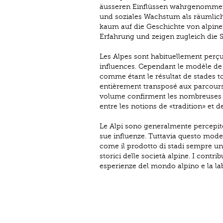
äusseren Einflüssen wahrgenommen. A
und soziales Wachstum als räumlich
kaum auf die Geschichte von alpinen
Erfahrung und zeigen zugleich die 
Les Alpes sont habituellement perçu
influences. Cependant le modèle de
comme étant le résultat de stades to
entièrement transposé aux parcours 
volume confirment les nombreuses fa
entre les notions de «tradition» et 
Le Alpi sono generalmente percepit
sue influenze. Tuttavia questo mode
come il prodotto di stadi sempre uni
storici delle società alpine. I contr
esperienze del mondo alpino e la labi