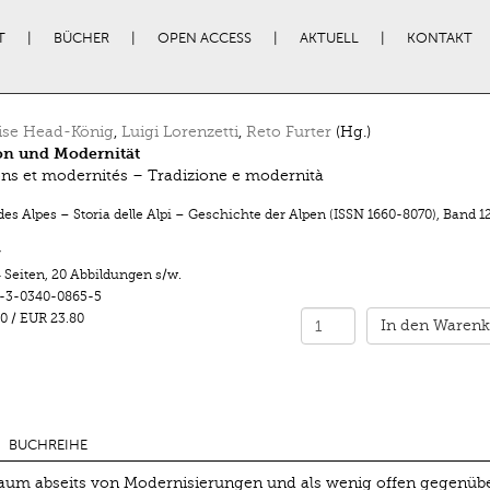
T
BÜCHER
OPEN ACCESS
AKTUELL
KONTAKT
ise Head-König
,
Luigi Lorenzetti
,
Reto Furter
(Hg.)
on und Modernität
ons et modernités – Tradizione e modernità
des Alpes – Storia delle Alpi – Geschichte der Alpen (ISSN 1660-8070)
,
Band 1
r
 Seiten
,
20 Abbildungen s/w.
-3-0340-0865-5
0
/
EUR 23.80
In den Warenk
BUCHREIHE
aum abseits von Modernisierungen und als wenig offen gegenüb