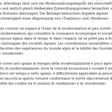
llerdings lässt sich ein Modernisierungsbegriff, der wirtschaft
 und zeitlich gleich bleibenden Entwicklungsprozess betrachtet,
 Kulturen übertragen. Die Beiträge beleuchten Aspekte alpiner
Schwierigkeit einer Abgrenzung von «Tradition» und «Moderne».
es comme un espace à l’écart de la modernisation et peu ouvert 
 modernisation, qui considère la croissance économique et socia
ujours égaux dans le temps et dans l’espace, ne se prête pas à êt
historiques des sociétés alpines. Les contributions rassemblées 
cettes des expériences du monde alpin et la labilité des frontiè
de «modernité».
e come uno spazio ai margini della modernizzazione e poco apert
llo di modernizzazione, dove la crescita economica e sociale è in
voci nel tempo e nello spazio, è difficilmente applicabile ai perco
ibuti raccolti in questo volume confermano le molte sfaccettature d
lità dei confini tra le nozioni di «tradizione» e di «modernità».