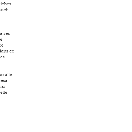
liches
 auch
à ses
le
re
dans ce
res
o alle
tesa
rsi
elle