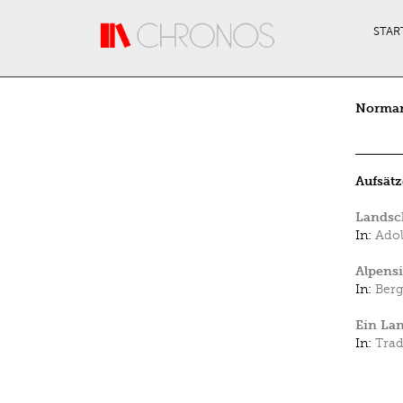
Direkt zum Inhalt
STAR
Norman
Aufsätz
Landsc
In:
Adol
Alpensi
In:
Ber
Ein La
In:
Trad