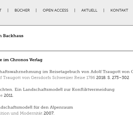
T
BÜCHER
OPEN ACCESS
AKTUELL
KONTAKT
 Backhaus
e im Chronos Verlag
haftswahrnehmung im Reisetagebuch von Adolf Traugott von G
f Traugott von Gersdorfs Schweizer Reise 1786
2018.
S. 273–302
chten. Ein Landschaftsmodell zur Konfliktvermeidung
ge
2011.
ndschaftsmodell für den Alpenraum
ition und Modernität
2007.