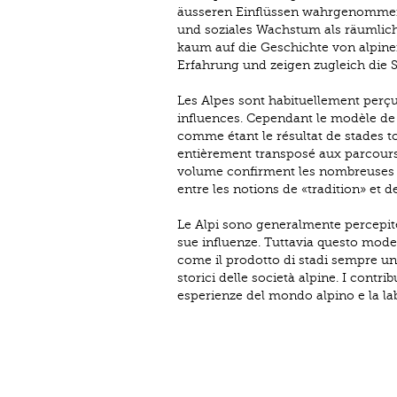
äusseren Einflüssen wahrgenommen. A
und soziales Wachstum als räumlich
kaum auf die Geschichte von alpinen
Erfahrung und zeigen zugleich die 
Les Alpes sont habituellement perçu
influences. Cependant le modèle de
comme étant le résultat de stades to
entièrement transposé aux parcours 
volume confirment les nombreuses fa
entre les notions de «tradition» et 
Le Alpi sono generalmente percepit
sue influenze. Tuttavia questo mode
come il prodotto di stadi sempre uni
storici delle società alpine. I contr
esperienze del mondo alpino e la labi