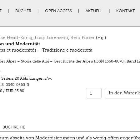
T
BÜCHER
OPEN ACCESS
AKTUELL
KONTAKT
ise Head-König
,
Luigi Lorenzetti
,
Reto Furter
(Hg.)
on und Modernität
ons et modernités – Tradizione e modernità
des Alpes – Storia delle Alpi – Geschichte der Alpen (ISSN 1660-8070)
,
Band 1
r
 Seiten
,
20 Abbildungen s/w.
-3-0340-0865-5
0
/
EUR 23.80
In den Warenk
BUCHREIHE
aum abseits von Modernisierungen und als wenig offen gegenüb