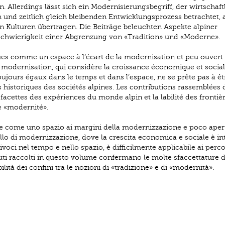
llerdings lässt sich ein Modernisierungsbegriff, der wirtschaft
 und zeitlich gleich bleibenden Entwicklungsprozess betrachtet,
 Kulturen übertragen. Die Beiträge beleuchten Aspekte alpiner
Schwierigkeit einer Abgrenzung von «Tradition» und «Moderne».
es comme un espace à l’écart de la modernisation et peu ouvert 
 modernisation, qui considère la croissance économique et socia
ujours égaux dans le temps et dans l’espace, ne se prête pas à êt
historiques des sociétés alpines. Les contributions rassemblées 
cettes des expériences du monde alpin et la labilité des frontiè
de «modernité».
e come uno spazio ai margini della modernizzazione e poco apert
llo di modernizzazione, dove la crescita economica e sociale è in
voci nel tempo e nello spazio, è difficilmente applicabile ai perco
ibuti raccolti in questo volume confermano le molte sfaccettature d
lità dei confini tra le nozioni di «tradizione» e di «modernità».