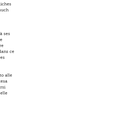
liches
 auch
à ses
le
re
dans ce
res
o alle
tesa
rsi
elle