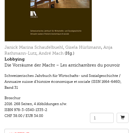
Janick Marina Schaufelbuehl
,
Gisela Hürlimann
,
Anja
Rathmann-Lutz
,
André Mach
(Hg.)
Lobbying
Die Vorräume der Macht – Les antichambres du pouvoir
Schweizerisches Jahrbuch für Wirtschafts- und Sozialgeschichte /
Annuaire suisse d’histoire économique et sociale (ISSN 1664-6460)
,
Band 31
Broschur
2016.
268 Seiten
,
4 Abbildungen s/w.
ISBN
978-3-0340-1335-2
CHF 38.00
/
EUR 34.00