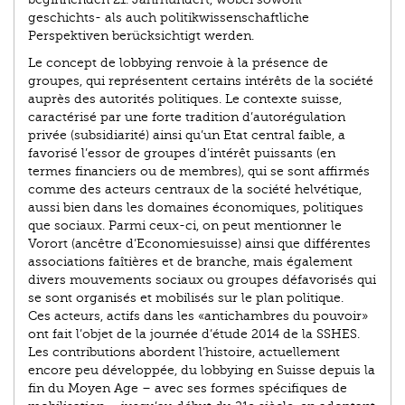
geschichts- als auch politikwissenschaftliche
Perspektiven berücksichtigt werden.
Le concept de lobbying renvoie à la présence de
groupes, qui représentent certains intérêts de la société
auprès des autorités politiques. Le contexte suisse,
caractérisé par une forte tradition d’autorégulation
privée (subsidiarité) ainsi qu’un Etat central faible, a
favorisé l’essor de groupes d’intérêt puissants (en
termes financiers ou de membres), qui se sont affirmés
comme des acteurs centraux de la société helvétique,
aussi bien dans les domaines économiques, politiques
que sociaux. Parmi ceux-ci, on peut mentionner le
Vorort (ancêtre d’Economiesuisse) ainsi que différentes
associations faîtières et de branche, mais également
divers mouvements sociaux ou groupes défavorisés qui
se sont organisés et mobilisés sur le plan politique.
Ces acteurs, actifs dans les «antichambres du pouvoir»
ont fait l’objet de la journée d’étude 2014 de la SSHES.
Les contributions abordent l’histoire, actuellement
encore peu développée, du lobbying en Suisse depuis la
fin du Moyen Age – avec ses formes spécifiques de