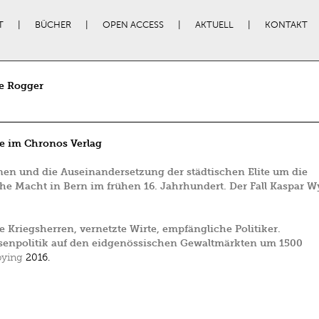
T
BÜCHER
OPEN ACCESS
AKTUELL
KONTAKT
e Rogger
e im Chronos Verlag
en und die Auseinandersetzung der städtischen Elite um die
che Macht in Bern im frühen 16. Jahrhundert. Der Fall Kaspar W
e Kriegsherren, vernetzte Wirte, empfängliche Politiker.
senpolitik auf den eidgenössischen Gewaltmärkten um 1500
ying
2016.