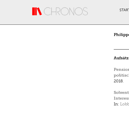
Direkt zum Inhalt
STAR
Philipp
Aufsätz
Pension
politis
2018.
Solvent
Interes
In:
Lobb