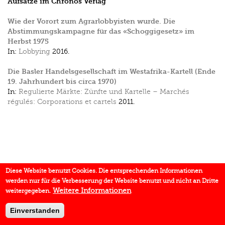
Aufsätze im Chronos Verlag
Wie der Vorort zum Agrarlobbyisten wurde. Die
Abstimmungskampagne für das «Schoggigesetz» im
Herbst 1975
In:
Lobbying
2016.
Die Basler Handelsgesellschaft im Westafrika-Kartell (Ende
19. Jahrhundert bis circa 1970)
In:
Regulierte Märkte: Zünfte und Kartelle – Marchés
régulés: Corporations et cartels
2011.
Diese Website benutzt Cookies. Die entsprechenden Informationen
werden nur für die Verbesserung der Website benutzt und nicht an Dritte
Weitere Informationen
weitergegeben.
Einverstanden