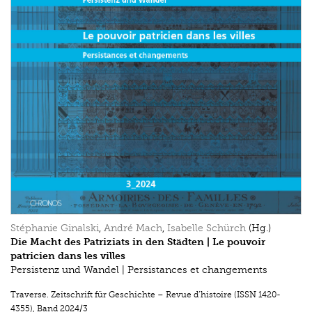
Stéphanie Ginalski
,
André Mach
,
Isabelle Schürch
(Hg.)
Die Macht des Patriziats in den Städten | Le pouvoir
patricien dans les villes
Persistenz und Wandel | Persistances et changements
Traverse. Zeitschrift für Geschichte – Revue d’histoire (ISSN 1420-
4355)
,
Band 2024/3