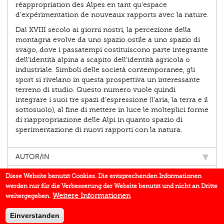
réappropriation des Alpes en tant qu’espace
d’expérimentation de nouveaux rapports avec la nature.
Dal XVIII secolo ai giorni nostri, la percezione della
montagna evolve da uno spazio ostile a uno spazio di
svago, dove i passatempi costituiscono parte integrante
dell’identità alpina a scapito dell’identità agricola o
industriale. Simboli delle società contemporanee, gli
sport si rivelano in questa prospettiva un interessante
terreno di studio. Questo numero vuole quindi
integrare i suoi tre spazi d’espressione (l’aria, la terra e il
sottosuolo), al fine di mettere in luce le molteplici forme
di riappropriazione delle Alpi in quanto spazio di
sperimentazione di nuovi rapporti con la natura.
AUTOR/IN
EINBLICK
Diese Website benutzt Cookies. Die entsprechenden Informationen
werden nur für die Verbesserung der Website benutzt und nicht an Dritte
BUCHREIHE
Weitere Informationen
weitergegeben.
DOWNLOADS
Einverstanden