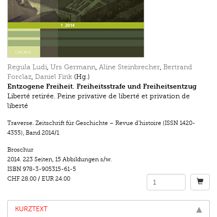
Regula Ludi
,
Urs Germann
,
Aline Steinbrecher
,
Bertrand
Forclaz
,
Daniel Fink
(Hg.)
Entzogene Freiheit. Freiheitsstrafe und Freiheitsentzug
Liberté retirée. Peine privative de liberté et privation de
liberté
Traverse. Zeitschrift für Geschichte – Revue d’histoire (ISSN 1420-
4355)
,
Band 2014/1
Broschur
2014.
223 Seiten
,
15 Abbildungen s/w.
ISBN
978-3-905315-61-5
CHF 28.00
/
EUR 24.00
KURZTEXT