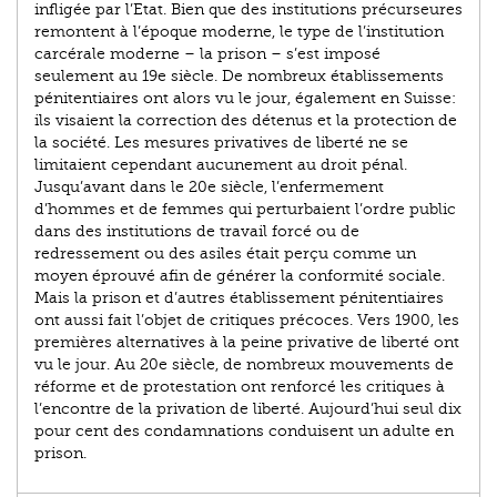
infligée par l’Etat. Bien que des institutions précurseures
remontent à l’époque moderne, le type de l’institution
carcérale moderne – la prison – s’est imposé
seulement au 19e siècle. De nombreux établissements
pénitentiaires ont alors vu le jour, également en Suisse:
ils visaient la correction des détenus et la protection de
la société. Les mesures privatives de liberté ne se
limitaient cependant aucunement au droit pénal.
Jusqu’avant dans le 20e siècle, l’enfermement
d’hommes et de femmes qui perturbaient l’ordre public
dans des institutions de travail forcé ou de
redressement ou des asiles était perçu comme un
moyen éprouvé afin de générer la conformité sociale.
Mais la prison et d’autres établissement pénitentiaires
ont aussi fait l’objet de critiques précoces. Vers 1900, les
premières alternatives à la peine privative de liberté ont
vu le jour. Au 20e siècle, de nombreux mouvements de
réforme et de protestation ont renforcé les critiques à
l’encontre de la privation de liberté. Aujourd’hui seul dix
pour cent des condamnations conduisent un adulte en
prison.