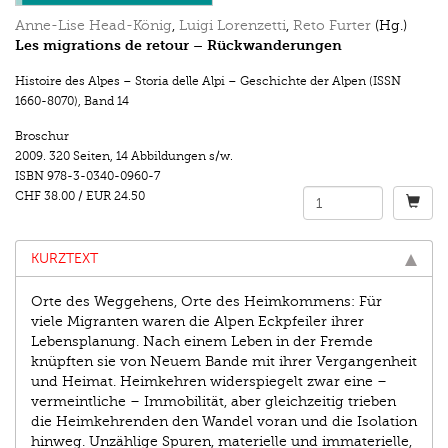
Anne-Lise Head-König
,
Luigi Lorenzetti
,
Reto Furter
(Hg.)
Les migrations de retour – Rückwanderungen
Histoire des Alpes – Storia delle Alpi – Geschichte der Alpen (ISSN
1660-8070)
,
Band 14
Broschur
2009.
320 Seiten
,
14 Abbildungen s/w.
ISBN
978-3-0340-0960-7
CHF 38.00
/
EUR 24.50
KURZTEXT
Orte des Weggehens, Orte des Heimkommens: Für
viele Migranten waren die Alpen Eckpfeiler ihrer
Lebensplanung. Nach einem Leben in der Fremde
knüpften sie von Neuem Bande mit ihrer Vergangenheit
und Heimat. Heimkehren widerspiegelt zwar eine –
vermeintliche – Immobilität, aber gleichzeitig trieben
die Heimkehrenden den Wandel voran und die Isolation
hinweg. Unzählige Spuren, materielle und immaterielle,