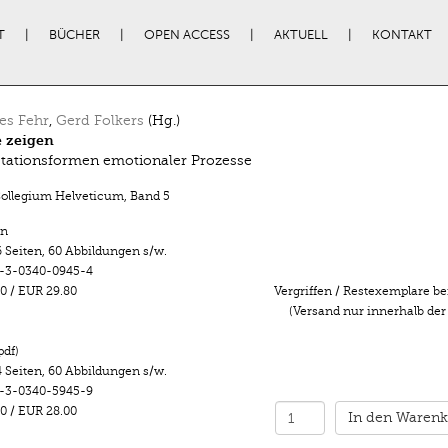
T
BÜCHER
OPEN ACCESS
AKTUELL
KONTAKT
es Fehr
,
Gerd Folkers
(Hg.)
 zeigen
tationsformen emotionaler Prozesse
Collegium Helveticum
,
Band 5
n
 Seiten
,
60 Abbildungen s/w.
-3-0340-0945-4
0
/
EUR 29.80
Vergriffen / Restexemplare be
(Versand nur innerhalb der
pdf)
 Seiten
,
60 Abbildungen s/w.
-3-0340-5945-9
0
/
EUR 28.00
In den Warenk