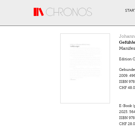
Direkt zum Inhalt
STAR
Johann
Gefühle
Manifes
Edition 
Gebunde
2009.
496
ISBN
978
CHF 48.0
E-Book (
2025.
564
ISBN
978
CHF 28.0