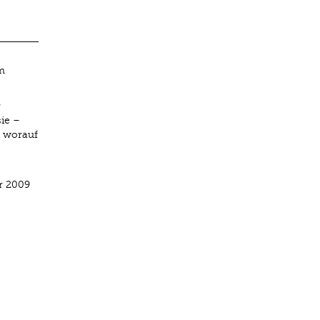
m
r
ie –
, worauf
r 2009