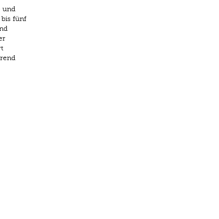
e und
bis fünf
and
er
t
hrend