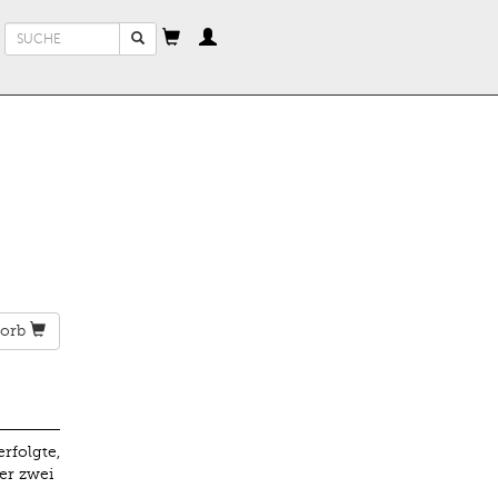
Suchformular
Suche
orb
rfolgte,
er zwei