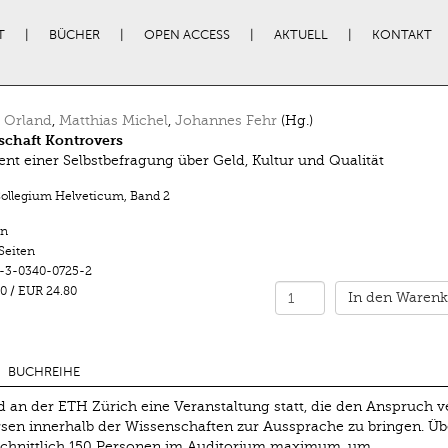
T
BÜCHER
OPEN ACCESS
AKTUELL
KONTAKT
 Orland
,
Matthias Michel
,
Johannes Fehr
(Hg.)
schaft Kontrovers
t einer Selbstbefragung über Geld, Kultur und Qualität
Collegium Helveticum
,
Band 2
n
Seiten
-3-0340-0725-2
0
/
EUR 24.80
In den Warenk
BUCHREIHE
an der ETH Zürich eine Veranstaltung statt, die den Anspruch ve
sen innerhalb der Wissenschaften zur Aussprache zu bringen. Üb
schnittlich 150 Personen im Auditorium maximum, um