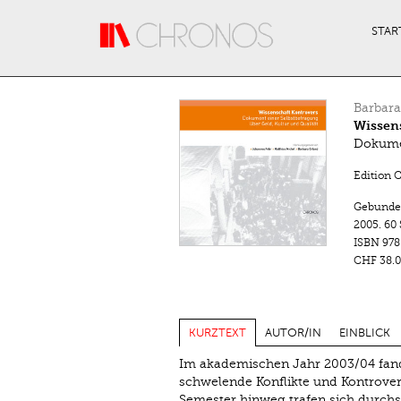
Direkt zum Inhalt
STAR
Barbara
Wissen
Dokumen
Edition 
Gebunde
2005.
60 
ISBN
978
CHF 38.0
KURZTEXT
AUTOR/IN
EINBLICK
Im akademischen Jahr 2003/04 fand 
schwelende Konflikte und Kontrover
Semester hinweg trafen sich durch