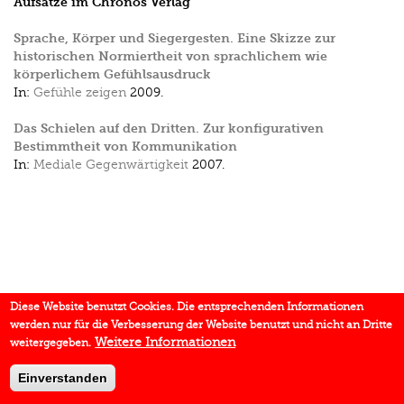
Aufsätze im Chronos Verlag
Sprache, Körper und Siegergesten. Eine Skizze zur
historischen Normiertheit von sprachlichem wie
körperlichem Gefühlsausdruck
In:
Gefühle zeigen
2009.
Das Schielen auf den Dritten. Zur konfigurativen
Bestimmtheit von Kommunikation
In:
Mediale Gegenwärtigkeit
2007.
Diese Website benutzt Cookies. Die entsprechenden Informationen
werden nur für die Verbesserung der Website benutzt und nicht an Dritte
Weitere Informationen
weitergegeben.
Einverstanden