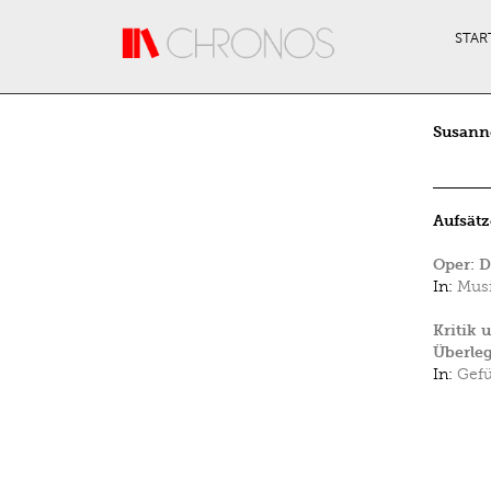
Direkt zum Inhalt
STAR
Susann
Aufsätz
Oper: D
In:
Musi
Kritik 
Überleg
In:
Gefü