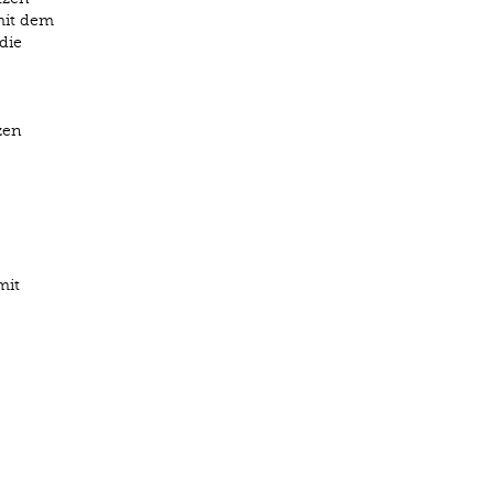
mit dem
die
zen
mit