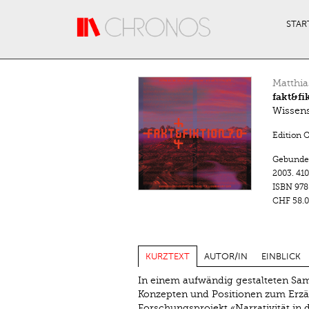
Direkt zum Inhalt
STAR
Matthia
fakt&fi
Wissens
Edition 
Gebunde
2003.
410
ISBN
978
CHF 58.0
KURZTEXT
AUTOR/IN
EINBLICK
In einem aufwändig gestalteten Sam
Konzepten und Positionen zum Erz
Forschungsprojekt «Narrativität in