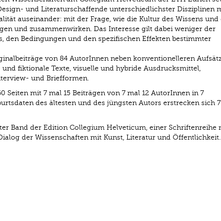
Design- und Literaturschaffende unterschiedlichster Disziplinen 
nalität auseinander: mit der Frage, wie die Kultur des Wissens und 
en und zusammenwirken. Das Interesse gilt dabei weniger der
xis, den Bedingungen und den spezifischen Effekten bestimmter
inalbeiträge von 84 AutorInnen neben konventionelleren Aufsät
nd fiktionale Texte, visuelle und hybride Ausdrucksmittel,
terview- und Briefformen.
 Seiten mit 7 mal 15 Beiträgen von 7 mal 12 AutorInnen in 7
tsdaten des ältesten und des jüngsten Autors erstrecken sich 7
er Band der Edition Collegium Helveticum, einer Schriftenreihe 
og der Wissenschaften mit Kunst, Literatur und Öffentlichkeit.