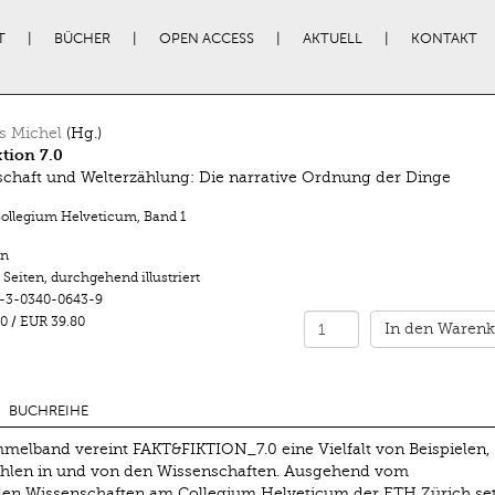
T
BÜCHER
OPEN ACCESS
AKTUELL
KONTAKT
s Michel
(Hg.)
ktion 7.0
chaft und Welterzählung: Die narrative Ordnung der Dinge
Collegium Helveticum
,
Band 1
n
 Seiten
,
durchgehend illustriert
-3-0340-0643-9
0
/
EUR 39.80
In den Warenk
BUCHREIHE
melband vereint FAKT&FIKTION_7.0 eine Vielfalt von Beispielen,
ählen in und von den Wissenschaften. Ausgehend vom
 den Wissenschaften am Collegium Helveticum der ETH Zürich se