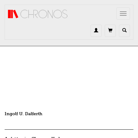
Direkt zum Inhalt
Toggle
navigat
Ingolf U. Dalferth