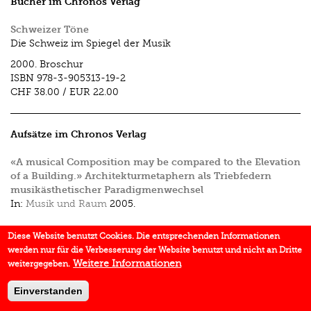
Bücher im Chronos Verlag
Schweizer Töne
Die Schweiz im Spiegel der Musik
2000.
Broschur
ISBN
978-3-905313-19-2
CHF 38.00
/
EUR 22.00
Aufsätze im Chronos Verlag
«A musical Composition may be compared to the Elevation
of a Building.» Architekturmetaphern als Triebfedern
musikästhetischer Paradigmenwechsel
In:
Musik und Raum
2005.
Musik – Religion – Kirche. Ein Konfliktfeld?
Diese Website benutzt Cookies. Die entsprechenden Informationen
In:
Lieder jenseits der Menschen
2002.
werden nur für die Verbesserung der Website benutzt und nicht an Dritte
Weitere Informationen
weitergegeben.
Einverstanden