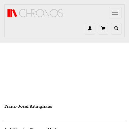
Direkt zum Inhalt
Toggle
navigat
Franz-Josef Arlinghaus