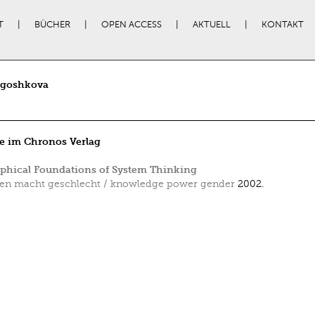
T
BÜCHER
OPEN ACCESS
AKTUELL
KONTAKT
Agoshkova
e im Chronos Verlag
phical Foundations of System Thinking
en macht geschlecht / knowledge power gender
2002.