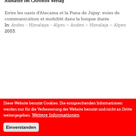
Aufsätze im Chronos Verlag
Entre les oasis d'Atacama et la Puna de Jujuy: voies de
communication et mobilité dans la longue durée
In:
Andes - Himalaya - Alpes – Anden – Himalaja – Alpen
2003.
Diese Website benutzt Cookies. Die entsprechenden Informationen
werden nur für die Verbesserung der Website benutzt und nicht an Dritte
Weitere Informationen
weitergegeben.
Einverstanden