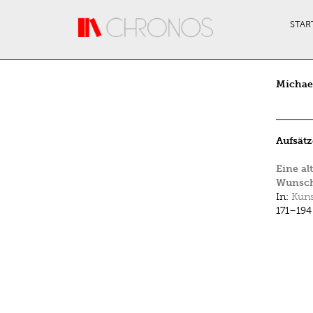
Direkt zum Inhalt
STAR
Michae
Aufsätz
Eine al
Wunsch
In:
Kuns
171–194