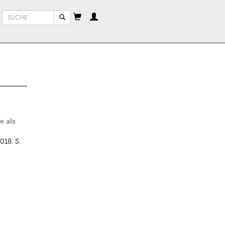
Suchformular
Suche
e als
018.
S.