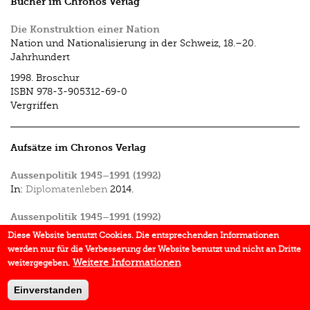
Bücher im Chronos Verlag
Die Konstruktion einer Nation
Nation und Nationalisierung in der Schweiz, 18.–20.
Jahrhundert
1998.
Broschur
ISBN
978-3-905312-69-0
Vergriffen
Aufsätze im Chronos Verlag
Aussenpolitik 1945–1991 (1992)
In:
Diplomatenleben
2014.
Aussenpolitik 1945–1991 (1992)
2013.
Diese Website benutzt Cookies. Die entsprechenden Informationen
werden nur für die Verbesserung der Website benutzt und nicht an Dritte
Religion, Staat und Gesellschaft in der Schweiz
Weitere Informationen
weitergegeben.
In:
Jüdische Lebenswelt Schweiz – Vie et culture juives en
Suisse
2004.
Einverstanden