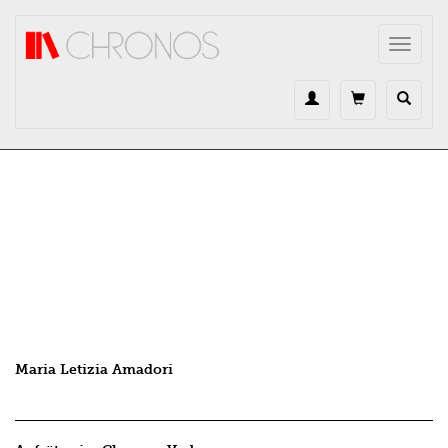
Direkt zum Inhalt
Toggle
navigat
Maria Letizia Amadori