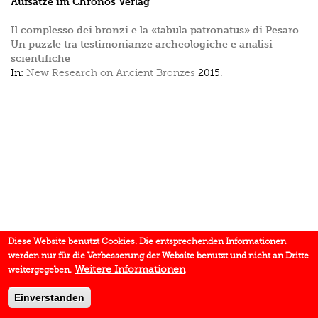
Aufsätze im Chronos Verlag
Il complesso dei bronzi e la «tabula patronatus» di Pesaro.
Un puzzle tra testimonianze archeologiche e analisi
scientifiche
In:
New Research on Ancient Bronzes
2015.
Diese Website benutzt Cookies. Die entsprechenden Informationen
werden nur für die Verbesserung der Website benutzt und nicht an Dritte
Weitere Informationen
weitergegeben.
Einverstanden