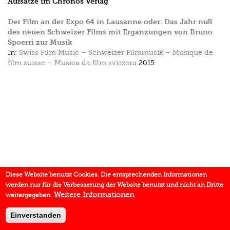
Aufsätze im Chronos Verlag
Der Film an der Expo 64 in Lausanne oder: Das Jahr null
des neuen Schweizer Films mit Ergänzungen von Bruno
Spoerri zur Musik
In:
Swiss Film Music – Schweizer Filmmusik – Musique de
film suisse – Musica da film svizzera
2015.
Diese Website benutzt Cookies. Die entsprechenden Informationen
werden nur für die Verbesserung der Website benutzt und nicht an Dritte
Weitere Informationen
weitergegeben.
Einverstanden