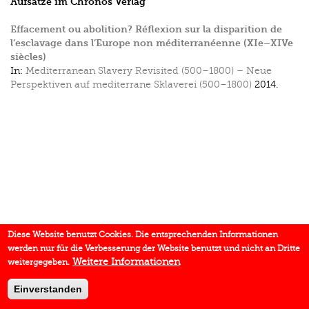
Aufsätze im Chronos Verlag
Effacement ou abolition? Réflexion sur la disparition de
l’esclavage dans l’Europe non méditerranéenne (XIe–XIVe
siècles)
In:
Mediterranean Slavery Revisited (500–1800) – Neue
Perspektiven auf mediterrane Sklaverei (500–1800)
2014.
Diese Website benutzt Cookies. Die entsprechenden Informationen
werden nur für die Verbesserung der Website benutzt und nicht an Dritte
Weitere Informationen
weitergegeben.
Einverstanden