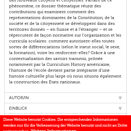
des nouveaux citoyens et citoyennes. Partant de ce
phénomène, ce dossier thématique réunit des
contributions qui examinent comment des
représentations dominantes de la Constitution, de la
société et de la citoyenneté se développent dans des
territoires donnés – en Suisse et à l’étranger – et se
répercutent de façon normative sur l’organisation et les
curricula scolaires: comment autorisent-elles toutes
sortes de différenciations (selon le statut social, le sexe,
la formation), voire les renforcent-elles? Grâce à une
contextualisation des savoirs transmis, prônée
notamment par la Curriculum History américaine,
l’histoire de l’école devient partie intégrante d’une
histoire culturelle plus large où nous situons également
la construction des Etats nationaux.
AUTOR/IN
EINBLICK
IN DEN MEDIEN
Diese Website benutzt Cookies. Die entsprechenden Informationen
werden nur für die Verbesserung der Website benutzt und nicht an Dritte
BUCHREIHE