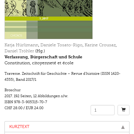
Katja Hürlimann
,
Daniele Tosato-Rigo
,
Karine Crousaz
,
Daniel Tröhler
(Hg.)
Verfassung, Bürgerschaft und Schule
Constitution, citoyenneté et école
Traverse. Zeitschrift für Geschichte – Revue d’histoire (ISSN 1420-
4355)
,
Band 2017/1
Broschur
2017.
192 Seiten
,
12 Abbildungen s/w.
ISBN
978-3-905315-70-7
CHF 28.00
/
EUR 24.00
KURZTEXT