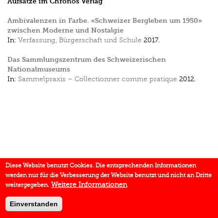
Aufsätze im Chronos Verlag
Ambivalenzen in Farbe. «Schweizer Bergleben um 1950»
zwischen Moderne und Nostalgie
In:
Verfassung, Bürgerschaft und Schule
2017.
Das Sammlungszentrum des Schweizerischen
Nationalmuseums
In:
Sammelpraxis – Collectionner comme pratique
2012.
Diese Website benutzt Cookies. Die entsprechenden Informationen
werden nur für die Verbesserung der Website benutzt und nicht an Dritte
Weitere Informationen
weitergegeben.
Einverstanden