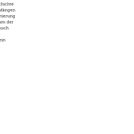
chichte
Anfängen
tierung
tum der
auch
ein