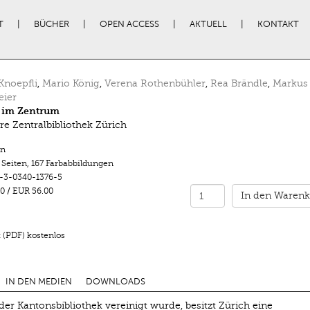
T
BÜCHER
OPEN ACCESS
AKTUELL
KONTAKT
Knoepfli
,
Mario König
,
Verena Rothenbühler
,
Rea Brändle
,
Markus
eier
 im Zentrum
re Zentralbibliothek Zürich
n
 Seiten
,
167 Farbabbildungen
-3-0340-1376-5
0
/
EUR 56.00
In den Warenk
 (PDF) kostenlos
IN DEN MEDIEN
DOWNLOADS
 der Kantonsbibliothek vereinigt wurde, besitzt Zürich eine