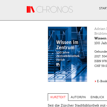
Direkt zum Inhalt
STAR
Adrian 
Brühlm
Wissen
100 Jah
Gebunde
2017.
304
ISBN
978
CHF 59.0
E-Book
KURZTEXT
AUTOR/IN
EINBLICK
Seit die Zürcher Stadtbibliothek mit