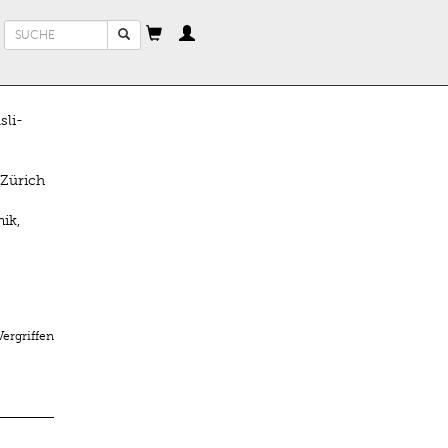
Suchformular
Suche
sli-
 Zürich
ik,
Vergriffen