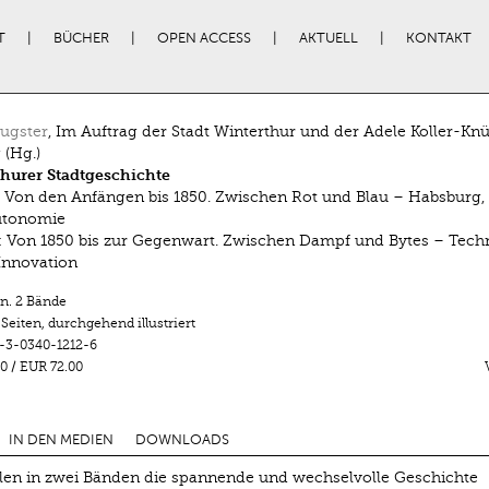
T
BÜCHER
OPEN ACCESS
AKTUELL
KONTAKT
ugster
, Im Auftrag der Stadt Winterthur und der Adele Koller-Knü
 (Hg.)
hurer Stadtgeschichte
: Von den Anfängen bis 1850. Zwischen Rot und Blau – Habsburg,
utonomie
: Von 1850 bis zur Gegenwart. Zwischen Dampf und Bytes – Techn
 Innovation
n. 2 Bände
 Seiten
,
durchgehend illustriert
-3-0340-1212-6
0
/
EUR 72.00
IN DEN MEDIEN
DOWNLOADS
len in zwei Bänden die spannende und wechselvolle Geschichte