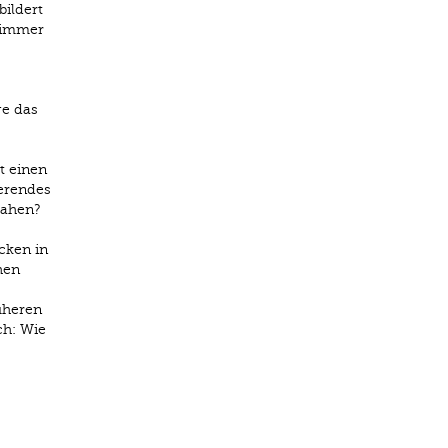
bildert
t immer
ge das
t einen
ierendes
sahen?
cken in
hen
üheren
ch: Wie