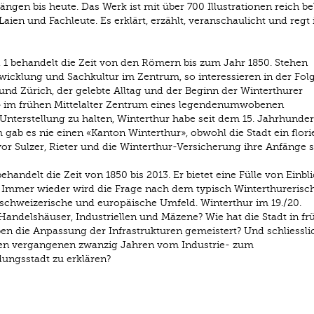
gen bis heute. Das Werk ist mit über 700 Illustrationen reich be
Laien und Fachleute. Es erklärt, erzählt, veranschaulicht und reg
1 behandelt die Zeit von den Römern bis zum Jahr 1850. Stehen
wicklung und Sachkultur im Zentrum, so interessieren in der Fol
d Zürich, der gelebte Alltag und der Beginn der Winterthurer
r» im frühen Mittelalter Zentrum eines legendenumwobenen
Unterstellung zu halten, Winterthur habe seit dem 15. Jahrhunder
gab es nie einen «Kanton Winterthur», obwohl die Stadt ein flor
or Sulzer, Rieter und die Winterthur-Versicherung ihre Anfänge 
andelt die Zeit von 1850 bis 2013. Er bietet eine Fülle von Einbli
 Immer wieder wird die Frage nach dem typisch Winterthurerisc
 schweizerische und europäische Umfeld. Winterthur im 19./20.
 Handelshäuser, Industriellen und Mäzene? Wie hat die Stadt in fr
 die Anpassung der Infrastrukturen gemeistert? Und schliessli
 den vergangenen zwanzig Jahren vom Industrie- zum
dungsstadt zu erklären?